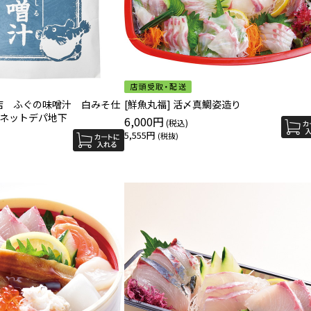
商店 ふぐの味噌汁 白みそ仕
[鮮魚丸福] 活〆真鯛姿造り
～ネットデパ地下
6,000円
5,555円