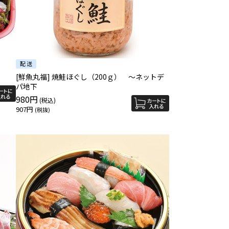
[鮮魚丸福] 焼鮭ほぐし（200ｇ） ～ネットデ
パ地下
980円
907円