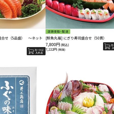
身盛合せ（5品盛） ～ネット
[鮮魚丸福] にぎり寿司盛合せ（50貫）
7,800円
7,222円