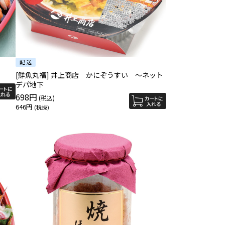
[鮮魚丸福] 井上商店 かにぞうすい ～ネット
デパ地下
698円
646円