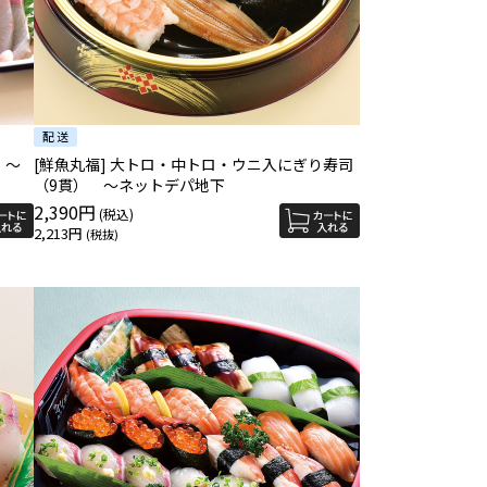
 ～
[鮮魚丸福] 大トロ・中トロ・ウニ入にぎり寿司
（9貫） ～ネットデパ地下
2,390円
2,213円