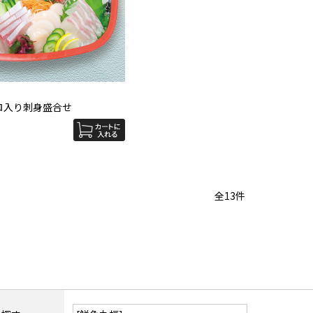
グロ入り刺身盛合せ
全
13
件