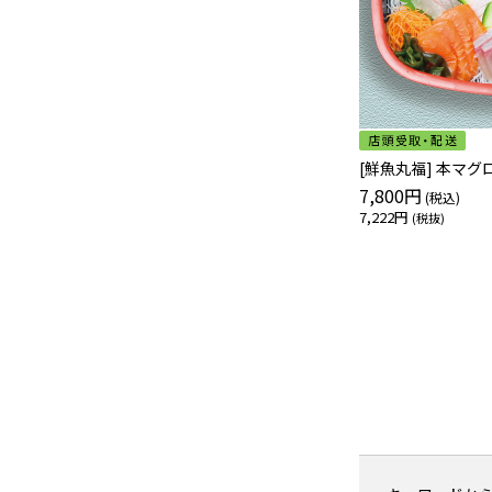
[鮮魚丸福] 本マ
7,800円
7,222円