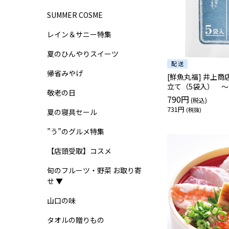
SUMMER COSME
レイン＆サニー特集
夏のひんやりスイーツ
帰省みやげ
[鮮魚丸福] 井上
立て（5袋入） 
敬老の日
790円
731円
夏の寝具セール
”う”のグルメ特集
【店頭受取】コスメ
旬のフルーツ・野菜 お取り寄
せ ▼
山口の味
タオルの贈りもの