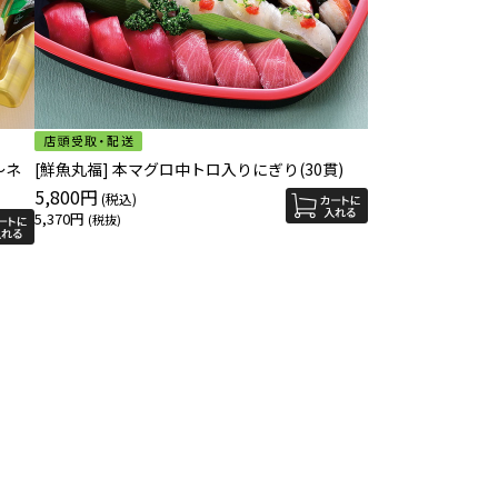
～ネ
[鮮魚丸福] 本マグロ中トロ入りにぎり(30貫)
5,800円
5,370円