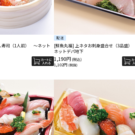
らし寿司（1人前） ～ネット
[鮮魚丸福] 上ネタお刺身盛合せ（3品盛）
ネットデパ地下
1,190円
1,102円