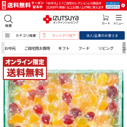
カテゴリ検索
ネットデパ地下
法人/企業のお客さま
お中元
ご自宅用お買得
ギフト
フード
リビング
コ