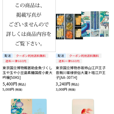
東京国立博物館甚助金魚づくし
東京国立博物赤坂柿山江戸王子
玉や玉や小豆島素麺国産小麦大
音無川堰棣世俗大瀧ト唱江戸王
吟穣[50KS]
子[AA-30TH]
5,400円
3,240円
5,000円
3,000円