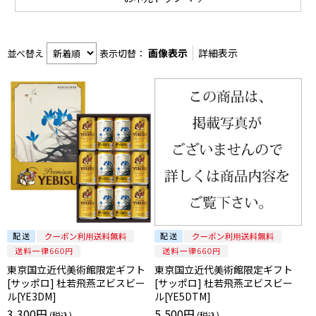
画像表示
詳細表示
並べ替え
表示切替：
東京国立近代美術館限定ギフト
東京国立近代美術館限定ギフト
[サッポロ] 杜若飛燕ヱビスビー
[サッポロ] 杜若飛燕ヱビスビー
ル[YE3DM]
ル[YE5DTM]
3,300円
5,500円