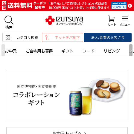
カテゴリ検索
ネットデパ地下
法人/企業のお客さま
お中元
ご自宅用お買得
ギフト
フード
リビング
コ
お中元トップへ