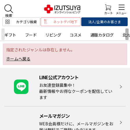
カテゴリ検索
ネットデパ地下
法人/企業のお客さま
ギフト
フード
リビング
コスメ
通販カタログ
北
指定されたジャンルは存在しません。
ホームへ戻る
LINE公式アカウント
お友達登録募集中！
最新情報やお得なクーポンを配信してい
ます
メールマガジン​
WEB会員様だけに、メールマガジンをお
届け無料でご登録いただけます