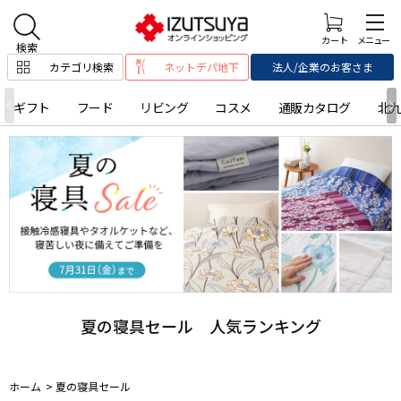
カテゴリ検索
ネットデパ地下
法人/企業のお客さま
ギフト
フード
リビング
コスメ
通販カタログ
北
夏の寝具セール 人気ランキング
ホーム
>
夏の寝具セール