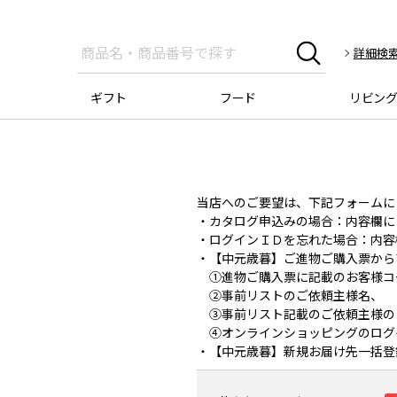
詳細検
ギフト
フード
リビン
当店へのご要望は、下記フォームに
・カタログ申込みの場合：内容欄に
・ログインＩＤを忘れた場合：内容
・【中元歳暮】ご進物ご購入票から
①進物ご購入票に記載のお客様コ
②事前リストのご依頼主様名、
③事前リスト記載のご依頼主様の
④オンラインショッピングのログ
・【中元歳暮】新規お届け先一括登