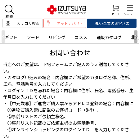
カテゴリ検索
ネットデパ地下
法人/企業のお客さま
ギフト
フード
リビング
コスメ
通販カタログ
北
お問い合わせ
当店へのご要望は、下記フォームにご記入のうえ送信してくださ
い。
・カタログ申込みの場合：内容欄にご希望のカタログ名称、住所、
氏名、電話番号を入力してください
・ログインＩＤを忘れた場合：内容欄に住所、氏名、電話番号、生
年月日を入力してください
・【中元歳暮】ご進物ご購入票からアドレス登録の場合：内容欄に
①進物ご購入票に記載のお客様コード（8桁）、
②事前リストのご依頼主様名、
③事前リスト記載のご依頼主様のお電話番号、
④オンラインショッピングのログインＩＤ を入力してくださ
い。