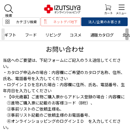
カテゴリ検索
ネットデパ地下
法人/企業のお客さま
ギフト
フード
リビング
コスメ
通販カタログ
北
お問い合わせ
当店へのご要望は、下記フォームにご記入のうえ送信してくださ
い。
・カタログ申込みの場合：内容欄にご希望のカタログ名称、住所、
氏名、電話番号を入力してください
・ログインＩＤを忘れた場合：内容欄に住所、氏名、電話番号、生
年月日を入力してください
・【中元歳暮】ご進物ご購入票からアドレス登録の場合：内容欄に
①進物ご購入票に記載のお客様コード（8桁）、
②事前リストのご依頼主様名、
③事前リスト記載のご依頼主様のお電話番号、
④オンラインショッピングのログインＩＤ を入力してくださ
い。