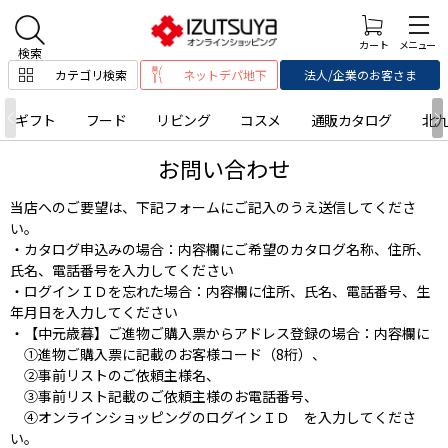
カテゴリ検索
ネットデパ地下
法人/企業のお客さま
ギフト
フード
リビング
コスメ
通販カタログ
北
お問い合わせ
当店へのご要望は、下記フォームにご記入のうえ送信してくださ
い。
・カタログ申込みの場合：内容欄にご希望のカタログ名称、住所、
氏名、電話番号を入力してください
・ログインＩＤを忘れた場合：内容欄に住所、氏名、電話番号、生
年月日を入力してください
・【中元歳暮】ご進物ご購入票からアドレス登録の場合：内容欄に
①進物ご購入票に記載のお客様コード（8桁）、
②事前リストのご依頼主様名、
③事前リスト記載のご依頼主様のお電話番号、
④オンラインショッピングのログインＩＤ を入力してくださ
い。