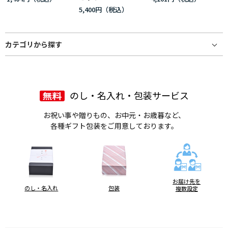
5,400円
カテゴリから探す
旬に食べたい（野菜・果物）
気分がアガる！季節のグルメ
のし・名入れ・包装サービス
福岡＆九州イチオシＦＯＯＤ
お祝い事や贈りもの、お中元・お歳暮など、
各種ギフト包装をご用意しております。
プレミアム冷凍食品・お弁当
お菓子・飲料
惣菜・酒
お届け先を
のし・名入れ
包装
複数設定
みんな大好きカレー
麺＆ラーメン