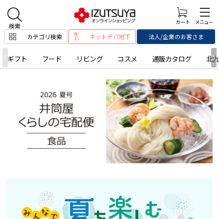
カテゴリ検索
ネットデパ地下
法人/企業のお客さま
ギフト
フード
リビング
コスメ
通販カタログ
北