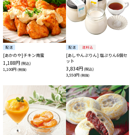
[あかのや]チキン南蛮
[あしやんぷりん] 塩ぷりん6個セ
ット
1,188円
3,834円
1,100円
3,550円