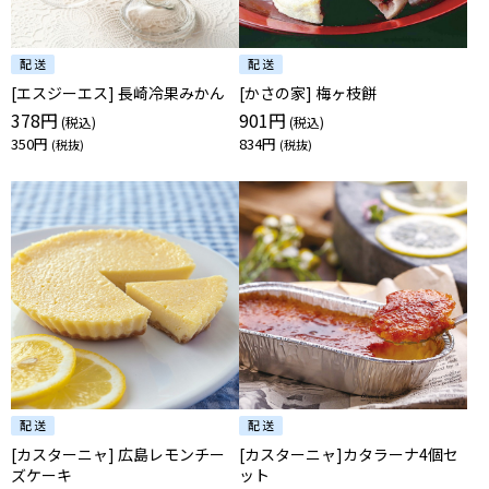
[エスジーエス] 長崎冷果みかん
[かさの家] 梅ヶ枝餅
378円
901円
350円
834円
[カスターニャ] 広島レモンチー
[カスターニャ]カタラーナ4個セ
ズケーキ
ット