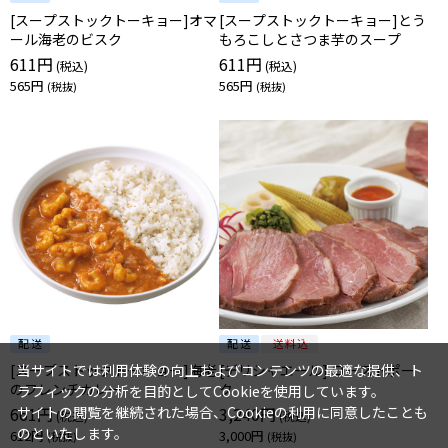
[スープストックトーキョー]オマ
[スープストックトーキョー]とう
ール海老のビスク
もろこしとさつま芋のスープ
611円
611円
565円
565円
当サイトでは利用体験の向上およびコンテンツの最適な提供、ト
[スープストックトーキョー]海老
[デリシャエール] ローストポー
のフレンチカレー
ク
ラフィックの分析を目的としてCookieを使用しています。
サイトの閲覧を継続された場合、Cookieの利用に同意したことも
661円
3,240円
のといたします。
612円
3,000円