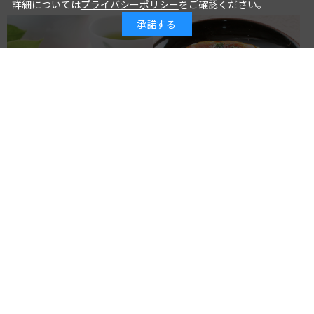
詳細については
プライバシーポリシー
をご確認ください。
承諾する
[とげぬき福寿庵] 塩豆大福
[どんぐり] 京野菜の入った京風
お好み焼 いか玉
4,320円
594円
4,000円
550円