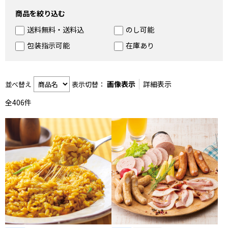
商品を絞り込む
スタミナ 肉
送料無料・送料込
のし可能
スタミナ 鰻
包装指示可能
在庫あり
米・野菜・卵
画像表示
詳細表示
並べ替え
表示切替：
乾物・調味料
全
406
件
快適生活をサポート