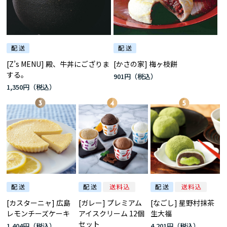
[Z’s MENU] 殿、牛丼にござりま
[かさの家] 梅ヶ枝餅
する。
901円
1,350円
[カスターニャ] 広島
[ガレー] プレミアム
[なごし] 星野村抹茶
レモンチーズケーキ
アイスクリーム 12個
生大福
セット
1,404円
4,201円