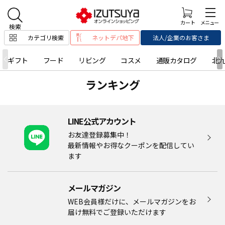
カテゴリ検索
ネットデパ地下
法人/企業のお客さま
ギフト
フード
リビング
コスメ
通販カタログ
北
ランキング
LINE公式アカウント
お友達登録募集中！
最新情報やお得なクーポンを配信してい
ます
メールマガジン​
WEB会員様だけに、メールマガジンをお
届け無料でご登録いただけます