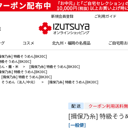
新規会員登録
ご利用ガイド
索
ング
コスメ
北九州・福岡の名産品
ご自宅用お
揖保乃糸] 特級そうめん[BK30C]
特級そうめん[BK30C]
めん・麺・米
>
[揖保乃糸] 特級そうめん[BK30C]
揖保乃糸] 特級そうめん[BK30C]
[揖保乃糸] 特級そうめん[BK30C]
そうめん（法人/中元）
>
[揖保乃糸] 特級そうめん[BK30C]
[揖保乃糸] 特級そうめ
[一般便]