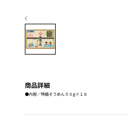
商品詳細
●内容／特級そうめん５０g×１８