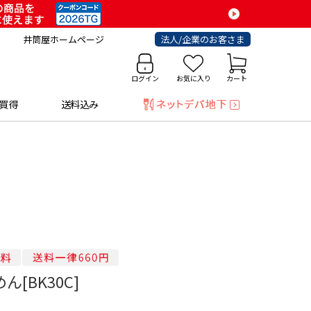
井筒屋ホームページ
法人/企業のお客さま
ログイン
お気に入り
カート
買得
送料込み
ん[BK30C]