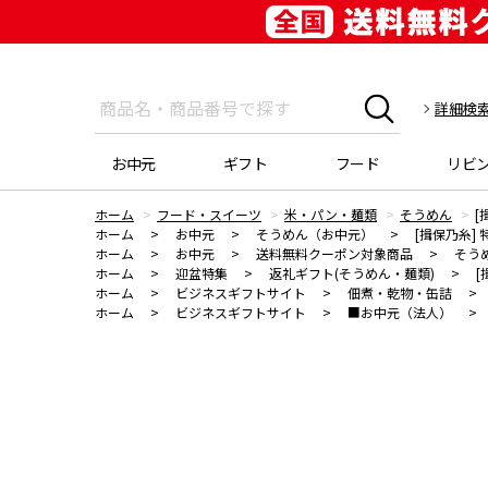
詳細検
お中元
ギフト
フード
リビ
ホーム
フード・スイーツ
米・パン・麺類
そうめん
[
ホーム
>
お中元
>
そうめん（お中元）
>
[揖保乃糸] 
ホーム
>
お中元
>
送料無料クーポン対象商品
>
そう
ホーム
>
迎盆特集
>
返礼ギフト(そうめん・麺類)
>
[
ホーム
>
ビジネスギフトサイト
>
佃煮・乾物・缶詰
>
ホーム
>
ビジネスギフトサイト
>
■お中元（法人）
>