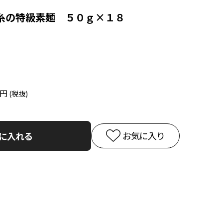
糸の特級素麺 ５０ｇ×１８
0円
お気に入り
に入れる