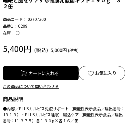
２缶
商品コード：
02707300
品番1：
C209
在庫：
○
5,400円
5,000円
お気に入り
この商品について問い合わせる
商品説明
●内容／PLUSカルピス免疫サポート（機能性表示食品／届出番号：
J３１３）・PLUSカルピス睡眠 腸活ケア（機能性表示食品／届出
番号：I１３７５）各１９０g×各１６／缶