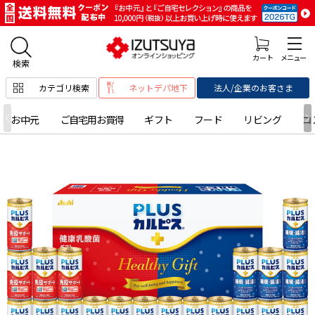
カテゴリ検索
ネットデパ地下
法人/企業のお客さま
お中元
ご自宅用お買得
ギフト
フード
リビング
コ