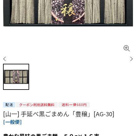
[山一] 手延べ黒ごまめん「豊穣」[AG-30]
[一般便]
豊かな風味の黒ごま麺 ５０g×１６束