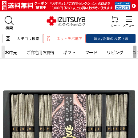
カテゴリ検索
ネットデパ地下
法人/企業のお客さま
お中元
ご自宅用お買得
ギフト
フード
リビング
コ