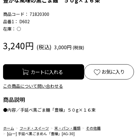
商品コード：
71820300
品番1：
D602
在庫：
○
3,240円
3,000円
お気に入り
この商品について問い合わせる
商品説明
●内容／手延べ黒ごま麺「豊穣」５０g×１６束
ホーム
フード・スイーツ
米・パン・麺類
その他麺
[山一] 手延べ黒ごまめん「豊穣」[AG-30]