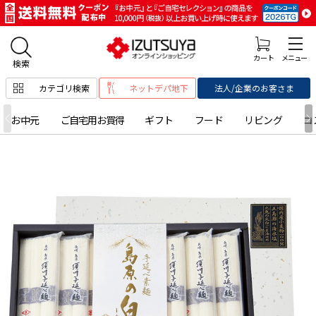
カテゴリ検索
ネットデパ地下
法人/企業のお客さま
お中元
ご自宅用お買得
ギフト
フード
リビング
コ