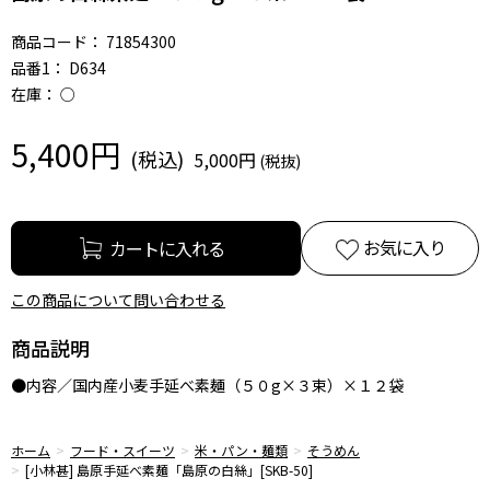
商品コード：
71854300
品番1：
D634
在庫：
○
5,400円
5,000円
お気に入り
この商品について問い合わせる
商品説明
●内容／国内産小麦手延べ素麺（５０g×３束）×１２袋
ホーム
フード・スイーツ
米・パン・麺類
そうめん
[小林甚] 島原手延べ素麺「島原の白絲」[SKB-50]