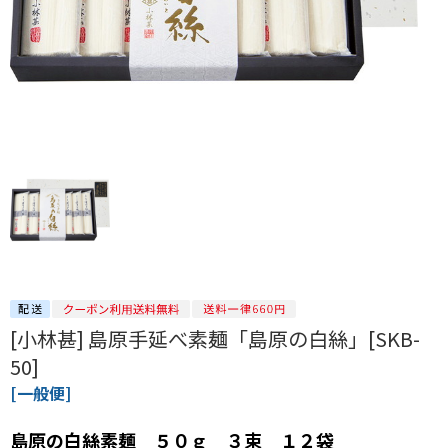
[小林甚] 島原手延べ素麺「島原の白絲」[SKB-
50]
[一般便]
島原の白絲素麺 ５０ｇ ３束 １２袋