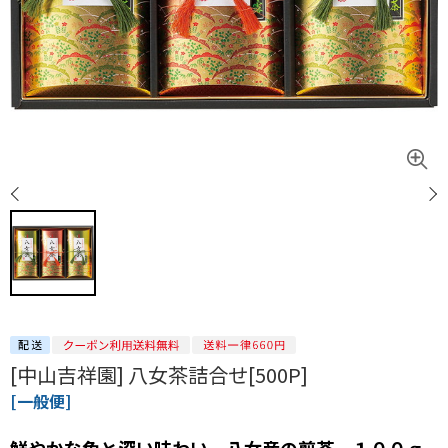
[中山吉祥園] 八女茶詰合せ[500P]
[一般便]
鮮やかな色と深い味わい 八女産の煎茶 １００ｇ