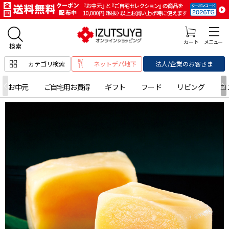
カテゴリ検索
ネットデパ地下
法人/企業のお客さま
お中元
ご自宅用お買得
ギフト
フード
リビング
コ