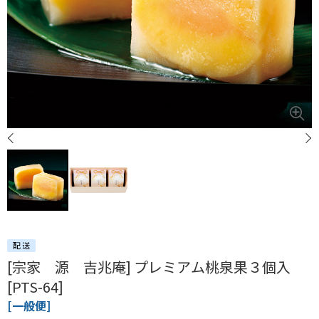
[宗家 源 吉兆庵] プレミアム桃泉果３個入
[PTS-64]
[一般便]