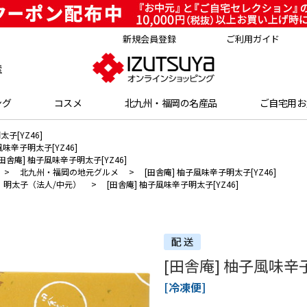
新規会員登録
ご利用ガイド
索
ング
コスメ
北九州・福岡の名産品
ご自宅用お
子[YZ46]
風味辛子明太子[YZ46]
[田舎庵] 柚子風味辛子明太子[YZ46]
>
北九州・福岡の地元グルメ
>
[田舎庵] 柚子風味辛子明太子[YZ46]
明太子（法人/中元）
>
[田舎庵] 柚子風味辛子明太子[YZ46]
[田舎庵] 柚子風味辛子
[冷凍便]