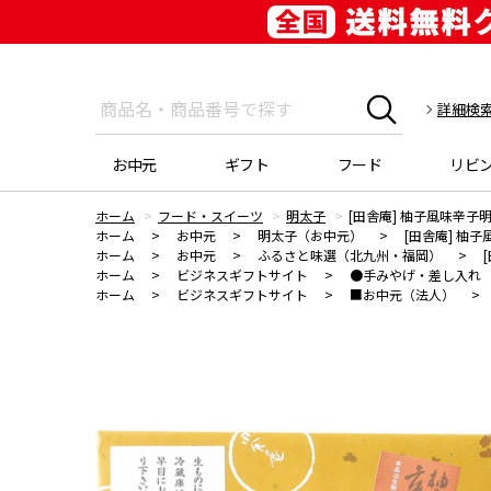
詳細検
お中元
ギフト
フード
リビ
ホーム
フード・スイーツ
明太子
[田舎庵] 柚子風味辛子明太
ホーム
>
お中元
>
明太子（お中元）
>
[田舎庵] 柚子
ホーム
>
お中元
>
ふるさと味選（北九州・福岡）
>
ホーム
>
ビジネスギフトサイト
>
●手みやげ・差し入れ
ホーム
>
ビジネスギフトサイト
>
■お中元（法人）
>