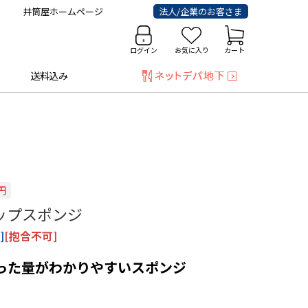
井筒屋ホームページ
法人/企業のお客さま
ログイン
お気に入り
カート
送料込み
アップスポンジ
]
[抱合不可]
った量がわかりやすいスポンジ