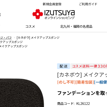
新規会員登録
ご利用ガイド
索
グ
コスメ
北九州・福岡の名産品
ンジ・パフ
[カネボウ] メイクアップスポンジ
メイクアップスポンジ
 メイクアップスポンジ
[カネボウ] メイク
[のし不可][簡易包装]
[一般便
ファンデーションを取
商品コード:
KL26122