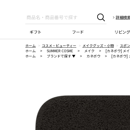
詳細検
ギフト
フード
リビン
ホーム
コスメ・ビューティー
メイクグッズ・小物
スポ
ホーム
>
SUMMER COSME
>
メイク
>
[カネボウ] 
ホーム
>
ブランドで探す ▼
>
カネボウ
>
[カネボウ]