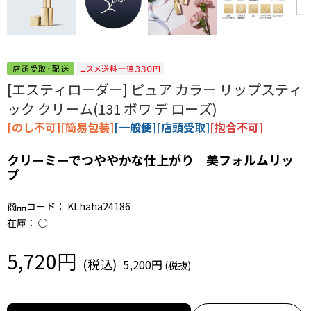
[エスティローダー] ピュア カラー リップスティ
ック クリーム(131 ボワ デ ローズ)
[のし不可][簡易包装]
[一般便][店頭受取]
[抱合不可]
クリーミーでつややかな仕上がり 美フォルムリッ
プ
商品コード：
KLhaha24186
在庫：
○
5,720円
5,200円