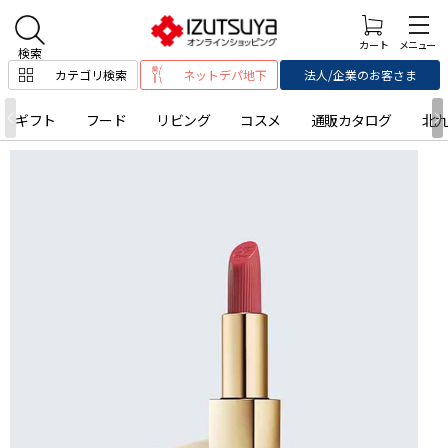
カテゴリ検索
ネットデパ地下
法人/企業のお客さま
ギフト
フード
リビング
コスメ
通販カタログ
北