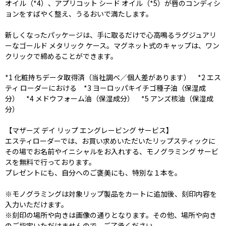
オイル（*4）、アプリコット シード オイル（*5）が唇のコンディシ
ョンをすばやく整え、うるおいで満たします。
新しくなったパッケージは、手に取るだけで心高鳴るラグジュアリ
ーなゴールド メタリック ケース。マグネット式のキャップは、ワン
クリックで締めることができます。
*1 化粧持ちデータ取得済（当社調べ／個人差があります） *2 エス
ティ ローダーにおける *3 ヨーロッパキイチゴ種子油（保湿成
分） *4 メドウフォーム油（保湿成分） *5 アンズ核油（保湿成
分）
【マザーズ デイ リップ エングレービング サービス】
エスティローダーでは、お買い求めいただいたリップスティックに
その場でお名前やイニシャルをお入れする、モノグラミング サービ
スを無料で行っております。
プレゼントにも、自分へのご褒美にも、特別な１本を。
※モノグラミングは対象リップ製品をカートに追加後、刻印内容を
入力いただけます。
※刻印の場所や向きは画像の通りとなります。その他、場所や向き
のご指定いただけませんので、ご了承ください。