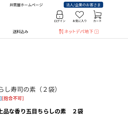
井筒屋ホームページ
法人/企業のお客さま
ログイン
お気に入り
カート
送料込み
目ちらし寿司の素（２袋）
]
[抱合不可]
上品な香り五目ちらしの素 ２袋