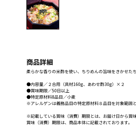
商品詳細
柔らかな香りの米酢を使い、ちりめんの旨味をきかせた
●内容量／２合用（具材160g、あわせ酢30g）×２
●賞味期限／50日以上
●特定原材料8品目／小麦
※アレルゲンは義務品目の特定原材料８品目を対象範囲
※記載している賞味（消費）期限とは、お届け日から賞
賞味（消費）期限は、商品本体に記載されております。