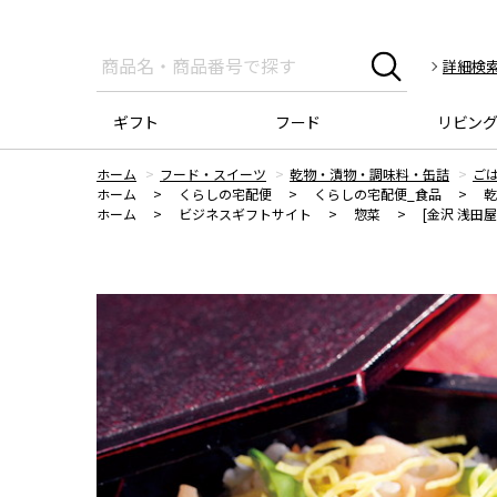
詳細検
ギフト
フード
リビン
ホーム
フード・スイーツ
乾物・漬物・調味料・缶詰
ご
ホーム
>
くらしの宅配便
>
くらしの宅配便_食品
>
乾
ホーム
>
ビジネスギフトサイト
>
惣菜
>
[金沢 浅田