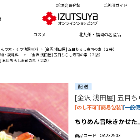
新規会員登録
ご利用ガイド
索
グ
コスメ
北九州・福岡の名産品
はんの素・その他調味料
[金沢 浅田屋] 五目ちらし寿司の素（２袋）
物・調味料
>
[金沢 浅田屋] 五目ちらし寿司の素（２袋）
屋] 五目ちらし寿司の素（２袋）
[金沢 浅田屋] 五
[のし不可][簡易包装]
[一般便
ちりめん旨味きかせた
商品コード:
OA232503