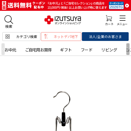
カテゴリ検索
ネットデパ地下
法人/企業のお客さま
お中元
ご自宅用お買得
ギフト
フード
リビング
コ