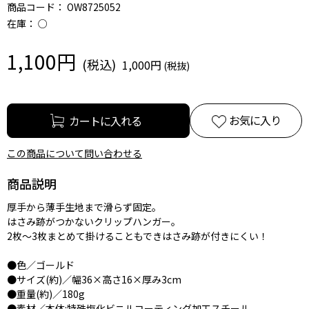
商品コード：
OW8725052
在庫：
○
1,100円
1,000円
お気に入り
この商品について問い合わせる
商品説明
厚手から薄手生地まで滑らず固定。
はさみ跡がつかないクリップハンガー。
2枚～3枚まとめて掛けることもできはさみ跡が付きにくい！
●色／ゴールド
●サイズ(約)／幅36×高さ16×厚み3cm
●重量(約)／180g
●素材／本体:特殊塩化ビニルコーティング加工スチール