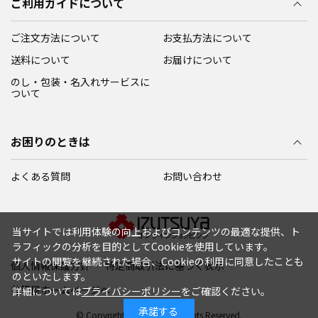
ご利用ガイドについて
ご注文方法について
お支払方法について
送料について
お届けについて
のし・包装・名入れサービスに
ついて
お困りのときは
よくある質問
お問い合わせ
当サイトでは利用体験の向上およびコンテンツの最適な提供、ト
ラフィックの分析を目的としてCookieを使用しています。
サイトの閲覧を継続された場合、Cookieの利用に同意したことも
個人情報保護方針
特定商取引法に基づく表示
のといたします。
井筒屋ホームページへ
詳細については
プライバシーポリシー
をご確認ください。
承諾する
© Copyright IZUTSUYA All Rights Reserved.