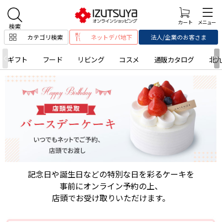
カテゴリ検索
ネットデパ地下
法人/企業のお客さま
ギフト
フード
リビング
コスメ
通販カタログ
北
記念日や誕生日などの特別な日を彩るケーキを
事前にオンライン予約の上、
店頭でお受け取りいただけます。