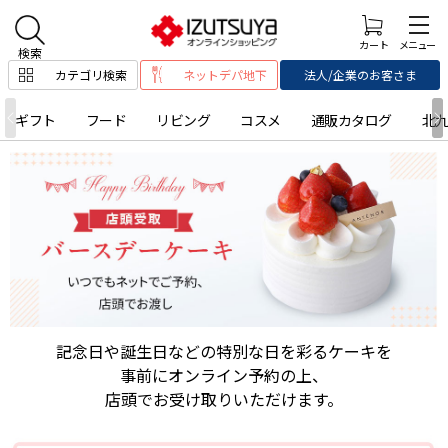
カテゴリ検索
ネットデパ地下
法人/企業のお客さま
ギフト
フード
リビング
コスメ
通販カタログ
北
記念日や誕生日などの特別な日を彩るケーキを
事前にオンライン予約の上、
店頭でお受け取りいただけます。