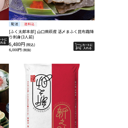
[ふく太郞本部] 山口県萩産 活〆まふく昆布霜降
り刺身(3人前)
6,480円
6,000円