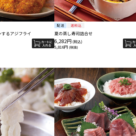
ンするアジフライ
夏の蒸し寿司詰合せ
6,282円
5,816円