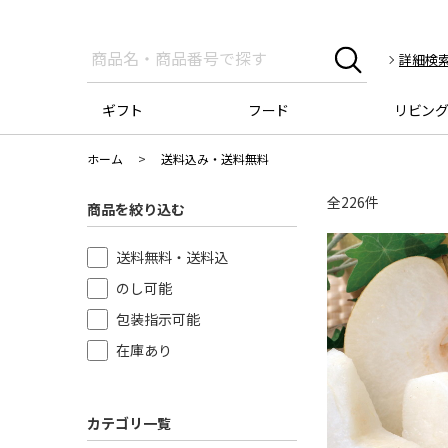
詳細検
ギフト
フード
リビン
ホーム
>
送料込み・送料無料
全
226
件
商品を絞り込む
送料無料・送料込
のし可能
包装指示可能
在庫あり
カテゴリ一覧