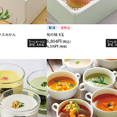
ウスみかん
旬の桃 4玉
6,804円
6,300円