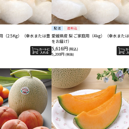
用（2.5Kg）（幸水または豊
愛媛県産 梨 ご家庭用（4kg）（幸水また
をお届け）
5,616円
5,200円