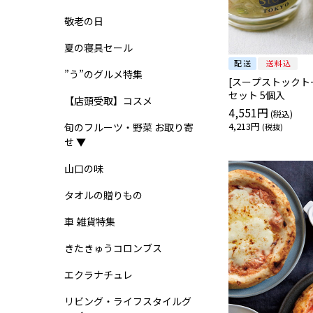
敬老の日
夏の寝具セール
”う”のグルメ特集
[スープストックト
セット 5個入
【店頭受取】コスメ
4,551円
4,213円
旬のフルーツ・野菜 お取り寄
せ ▼
山口の味
タオルの贈りもの
車 雑貨特集
きたきゅうコロンブス
エクラナチュレ
リビング・ライフスタイルグ