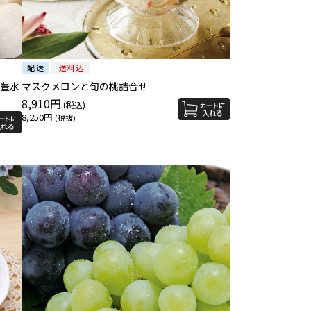
は豊水
マスクメロンと旬の桃詰合せ
8,910円
8,250円