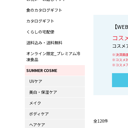
食のカタログギフト
カタログギフト
【WE
くらしの宅配便
コス
送料込み・送料無料
コスメ
オンライン限定_プレミアム冷
※決済画
凍食品
※コスメ
※コスメ
SUMMER COSME
UVケア
美白・保湿ケア
メイク
ボディケア
全
120
件
ヘアケア