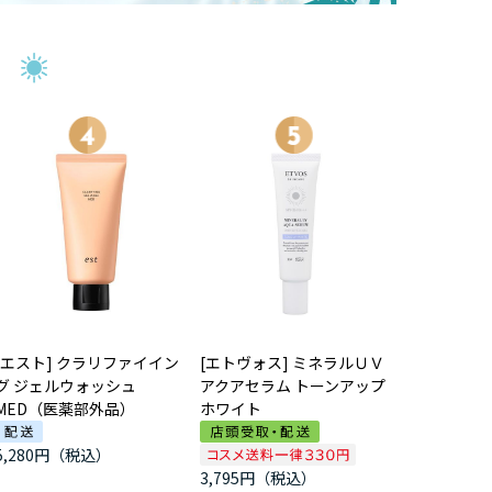
[エスト] クラリファイイン
[エトヴォス] ミネラルＵＶ
グ ジェルウォッシュ
アクアセラム トーンアップ
MED（医薬部外品）
ホワイト
5,280円
3,795円