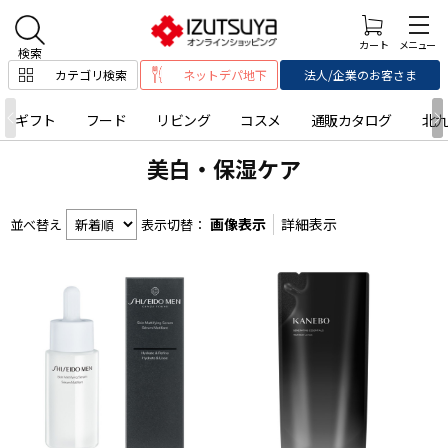
カテゴリ検索
ネットデパ地下
法人/企業のお客さま
ギフト
フード
リビング
コスメ
通販カタログ
北
美白・保湿ケア
画像表示
詳細表示
並べ替え
表示切替：