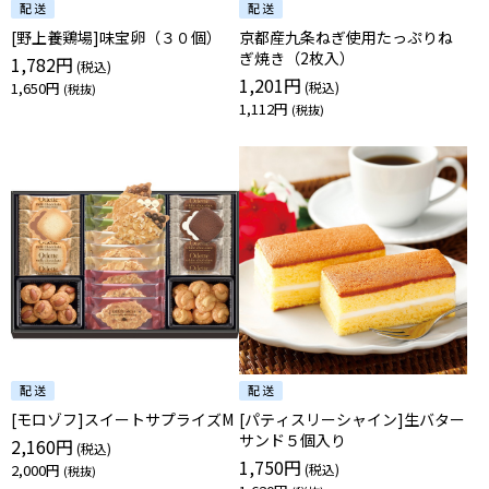
[野上養鶏場]味宝卵（３０個）
京都産九条ねぎ使用たっぷりね
ぎ焼き（2枚入）
1,782円
1,201円
1,650円
1,112円
[モロゾフ]スイートサプライズM
[パティスリーシャイン]生バター
サンド５個入り
2,160円
1,750円
2,000円