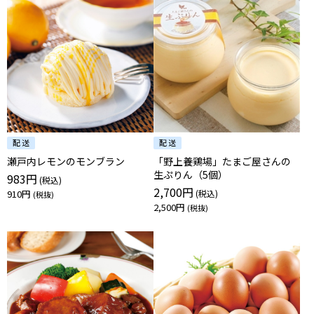
瀬戸内レモンのモンブラン
「野上養鶏場」たまご屋さんの
生ぷりん（5個）
983円
2,700円
910円
2,500円