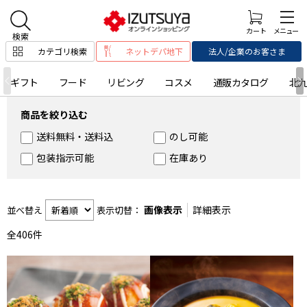
カテゴリ検索
ネットデパ地下
法人/企業のお客さま
ギフト
フード
リビング
コスメ
通販カタログ
北
商品を絞り込む
送料無料・送料込
のし可能
包装指示可能
在庫あり
画像表示
詳細表示
並べ替え
表示切替：
全
406
件