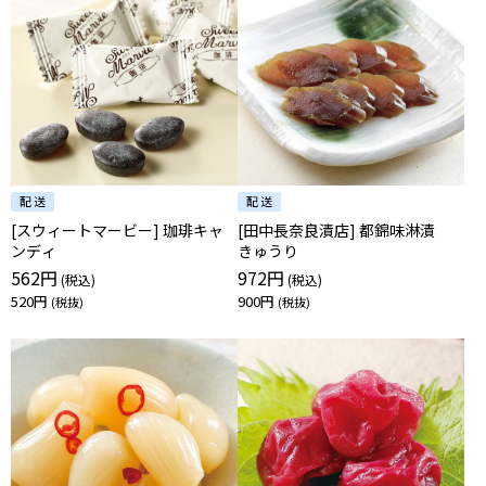
[スウィートマービー] 珈琲キャ
[田中長奈良漬店] 都錦味淋漬
ンディ
きゅうり
562円
972円
520円
900円