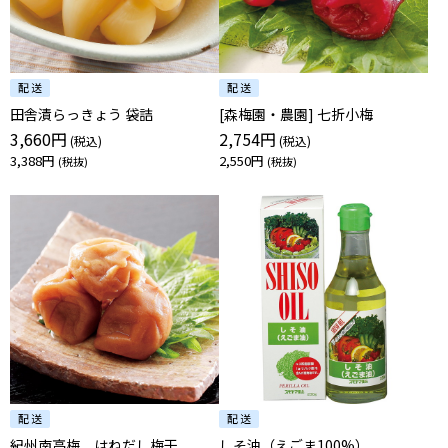
田舎漬らっきょう 袋詰
[森梅園・農園] 七折小梅
3,660円
2,754円
3,388円
2,550円
紀州南高梅 はねだし梅干
しそ油（えごま100%）