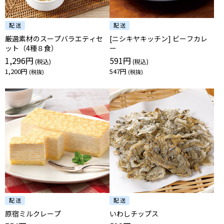
厳選素材のスープバラエティセ
[ニシキヤキッチン] ビーフカレ
ット（4種８食）
ー
1,296円
591円
1,200円
547円
原宿ミルクレープ
いわしチップス