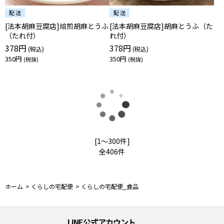
[法本胡麻豆腐店]焙煎胡麻とうふ
[法本胡麻豆腐店]胡麻とうふ（た
（たれ付）
れ付）
378円
378円
350円
350円
読
[1～300件]
全
406
件
み
ホーム
>
くらしの宅配便
>
くらしの宅配便_食品
LINE公式アカウント