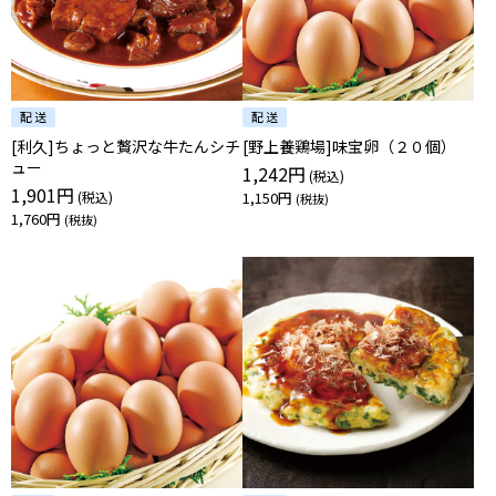
[利久]ちょっと贅沢な牛たんシチ
[野上養鶏場]味宝卵（２０個）
ュー
1,242円
1,901円
1,150円
1,760円