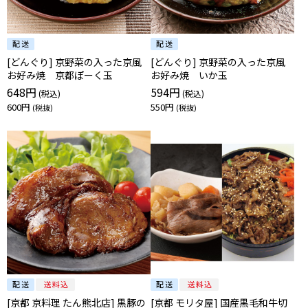
[どんぐり] 京野菜の入った京風
[どんぐり] 京野菜の入った京風
お好み焼 京都ぽーく玉
お好み焼 いか玉
648円
594円
600円
550円
[京都 京料理 たん熊北店] 黒豚の
[京都 モリタ屋] 国産黒毛和牛切