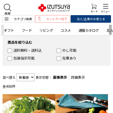
カテゴリ検索
ネットデパ地下
法人/企業のお客さま
ギフト
フード
リビング
コスメ
通販カタログ
北
商品を絞り込む
送料無料・送料込
のし可能
包装指示可能
在庫あり
画像表示
詳細表示
並べ替え
表示切替：
全
406
件