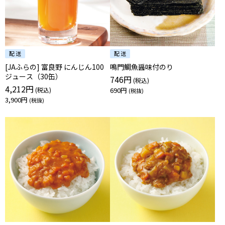
[JAふらの] 富良野 にんじん100
鳴門鯛魚醤味付のり
ジュース（30缶）
746円
4,212円
690円
3,900円