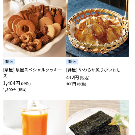
[泉屋] 泉屋スペシャルクッキー
[絆屋] やわらか炙り小いわし
ズ
432円
1,404円
400円
1,300円