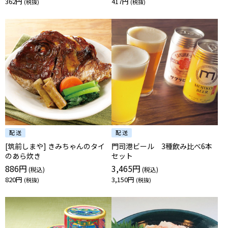
362円
417円
[筑前しまや] きみちゃんのタイ
門司港ビール 3種飲み比べ6本
のあら炊き
セット
886円
3,465円
820円
3,150円