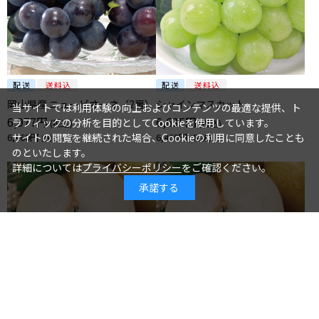
岡山県産 ニューピオーネ（2房）
シャインマスカット
当サイトでは利用体験の向上およびコンテンツの最適な提供、ト
6,977円
6,635円
ラフィックの分析を目的としてCookieを使用しています。
サイトの閲覧を継続された場合、Cookieの利用に同意したことも
6,460円
6,460円
のといたします。
詳細については
プライバシーポリシー
をご確認ください。
承諾する