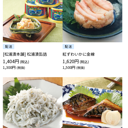
[松浦漬本舗] 松浦漬缶詰
紅ずわいかに金線
1,404円
1,620円
1,300円
1,500円