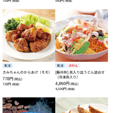
700円
560円
きみちゃんのからあげ（モモ）
[蘇州林] 具入り皿うどん詰合せ
（冷凍具入り）
778円
4,860円
720円
4,500円