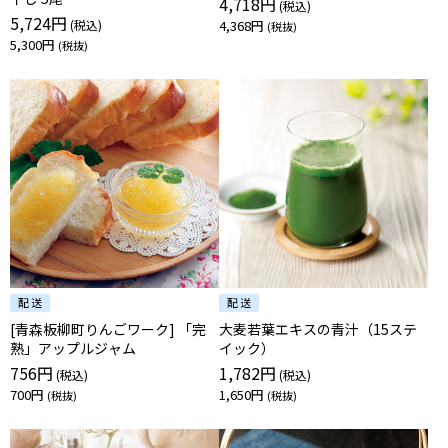
4,718円
5,724円
4,368円
5,300円
[青森板柳町りんごワーク] 「完
大麦若葉エキスの青汁（15ステ
熟」アップルジャム
イック）
756円
1,782円
700円
1,650円