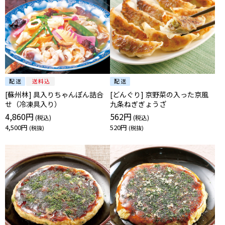
[蘇州林] 具入りちゃんぽん詰合
[どんぐり] 京野菜の入った京風
せ（冷凍具入り）
九条ねぎぎょうざ
4,860円
562円
4,500円
520円