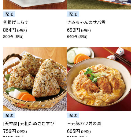
釜揚げしらす
きみちゃんのサバ煮
864円
692円
800円
640円
[天神屋] 元祖たぬきむすび
三元豚カツ丼の具
756円
605円