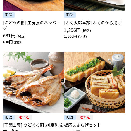
[ぶどうの樹] 工房長のハンバー
[ふく太郎本部] ふくのから揚げ
グ
1,296円
681円
1,200円
630円
[下関山賀] のどぐろ開き0度熟成
栃尾あぶらげセット
干し 5尾