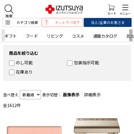
カテゴリ検索
ネットデパ地下
法人/企業のお客さま
ギフト
フード
リビング
コスメ
通販カタログ
北
商品を絞り込む
のし可能
包装指示可能
在庫あり
画像表示
詳細表示
並べ替え
表示切替：
全
1612
件