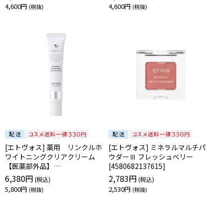
4,600円
4,600円
[エトヴォス] 薬用 リンクルホ
[エトヴォス] ミネラルマルチパ
ワイトニングクリアクリーム
ウダーⅢ フレッシュベリー
【医薬部外品】
[4580682137615]
[4580682137462]
6,380円
2,783円
5,800円
2,530円